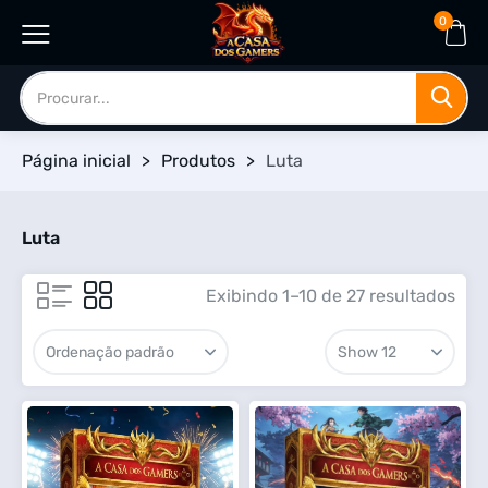
0
Página inicial
>
Produtos
>
Luta
Luta
Exibindo 1–10 de 27 resultados