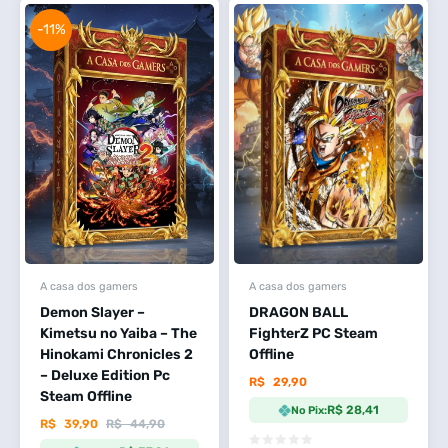
-11%
A casa dos gamers
A casa dos gamers
Demon Slayer –
DRAGON BALL
Kimetsu no Yaiba – The
FighterZ PC Steam
Hinokami Chronicles 2
Offline
– Deluxe Edition Pc
R$
29,90
Steam Offline
R$ 28,41
No Pix:
R$
39,90
R$
44,90