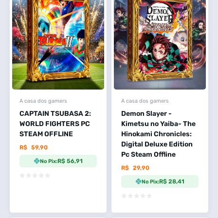
A casa dos gamers
A casa dos gamers
CAPTAIN TSUBASA 2:
Demon Slayer -
WORLD FIGHTERS PC
Kimetsu no Yaiba- The
STEAM OFFLINE
Hinokami Chronicles:
Digital Deluxe Edition
R$
59,90
Pc Steam Offline
R$ 56,91
No Pix:
R$
29,90
R$ 28,41
No Pix: