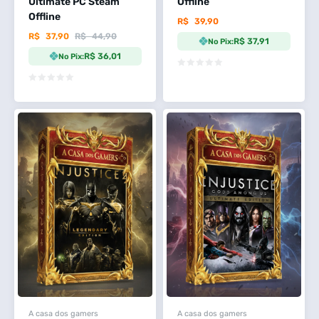
Ultimate PC Steam
Offline
Offline
R$
39,90
R$
37,90
R$
44,90
R$ 37,91
No Pix:
R$ 36,01
No Pix:
A casa dos gamers
A casa dos gamers