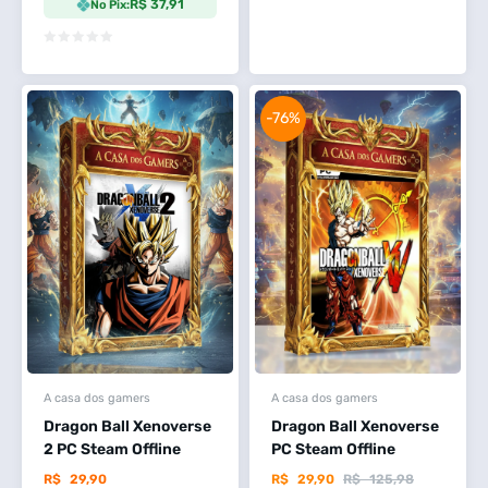
R$ 37,91
No Pix:
-76%
A casa dos gamers
A casa dos gamers
Dragon Ball Xenoverse
Dragon Ball Xenoverse
2 PC Steam Offline
PC Steam Offline
R$
29,90
R$
29,90
R$
125,98