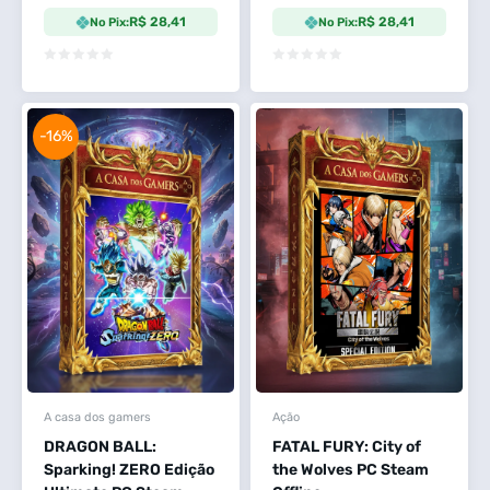
R$ 28,41
R$ 28,41
No Pix:
No Pix:
-16%
A casa dos gamers
Ação
DRAGON BALL:
FATAL FURY: City of
Sparking! ZERO Edição
the Wolves PC Steam