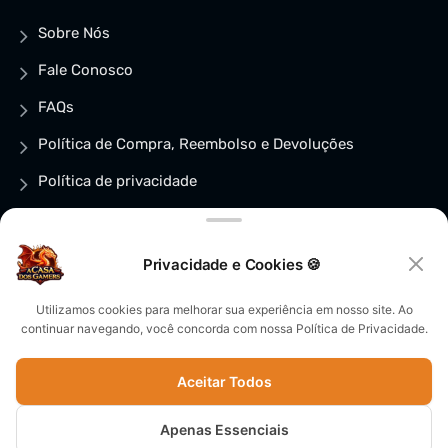
Sobre Nós
Fale Conosco
FAQs
Política de Compra, Reembolso e Devoluções
Política de privacidade
Política de Cookies (BR)
Privacidade e Cookies 🍪
×
Utilizamos cookies para melhorar sua experiência em nosso site. Ao
Pega teu loot de
boas-vindas! 🎁
continuar navegando, você concorda com nossa Política de Privacidade.
© CopyRight 2025 - CNPJ:
CUPOM + GRUPO VIP →
57.669.223/0001-63 | Todos os
Aceitar Todos
direitos reservados -
A Casa Dos
Apenas Essenciais