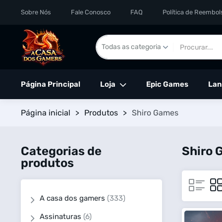
Sobre Nós
Fale Conosco
FAQ
Política de Reembol
Página Principal
Loja
Epic Games
Lan
Página inicial
>
Produtos
>
Shiro Games
Categorias de
Shiro 
produtos
A casa dos gamers
(333)
Assinaturas
(6)