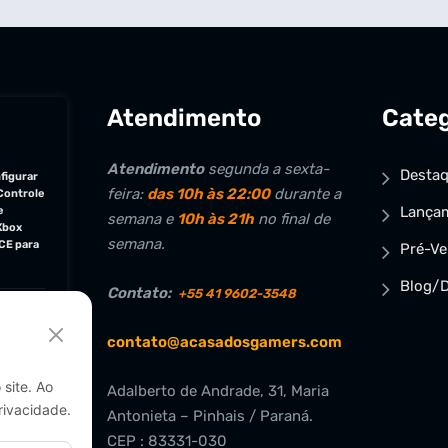
Atendimento
Categ
Atendimento
segunda a sexta-
Desta
figurar
feira:
das 10h às 22:00
durante a
Controle
Lança
e
semana e
10h às 21h
no final de
Xbox
semana.
CE para
Pré-V
Blog/D
Contato:
+55 41 9602-3548
jogos
contato@acasadosgamers.com
site. Ao
Adalberto de Andrade, 31, Maria
rivacidade.
Antonieta – Pinhais / Paraná.
CEP : 83331-030