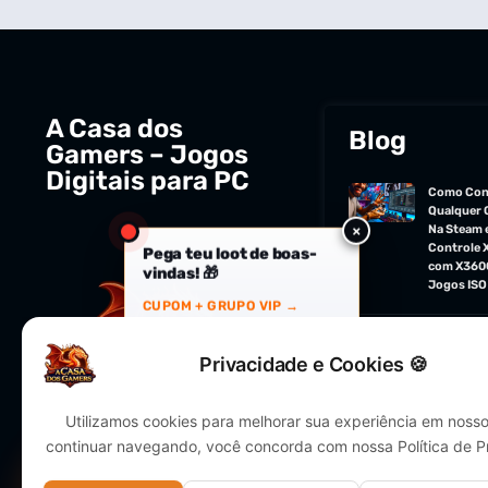
A Casa dos
Blog
Gamers – Jogos
Digitais para PC
Como Con
Qualquer 
×
Na Steam 
Controle 
Pega teu loot de boas-
com X360
vindas! 🎁
Jogos ISO
CUPOM + GRUPO VIP →
Todos os 
Privacidade e Cookies 🍪
Utilizamos cookies para melhorar sua experiência em nosso 
continuar navegando, você concorda com nossa Política de P