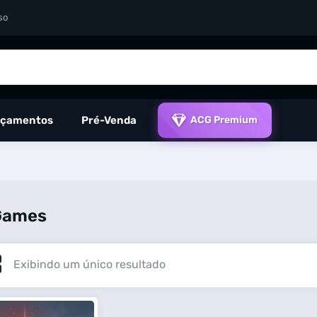
so
çamentos
Pré-Venda
ACG Premium
Games
Exibindo um único resultado