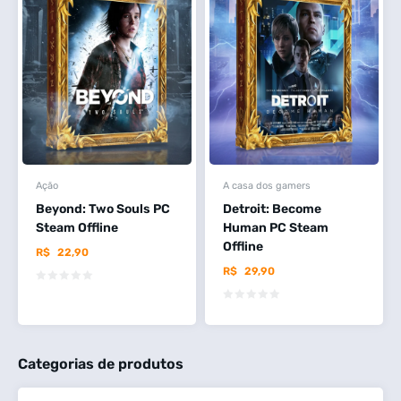
Ação
A casa dos gamers
Beyond: Two Souls PC
Detroit: Become
Steam Offline
Human PC Steam
Offline
R$
22,90
R$
29,90
Categorias de produtos