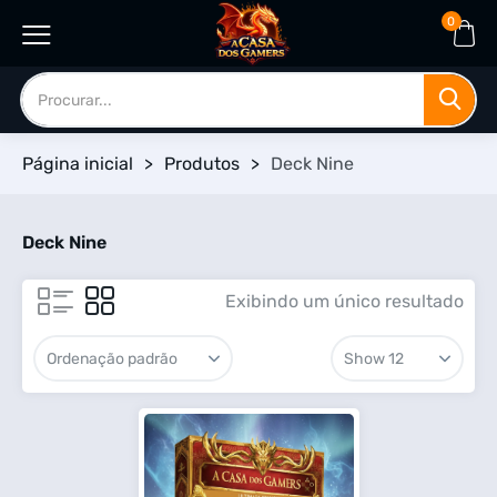
0
Página inicial
>
Produtos
>
Deck Nine
Deck Nine
Exibindo um único resultado