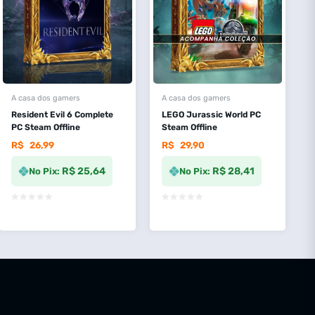
A casa dos gamers
A casa dos gamers
Resident Evil 6 Complete
LEGO Jurassic World PC
PC Steam Offline
Steam Offline
R$
26,99
R$
29,90
R$ 25,64
R$ 28,41
No Pix:
No Pix: