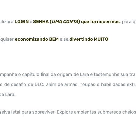
tilizará
LOGIN
e
SENHA (
UMA CONTA
) que fornecermos
, para 
 quiser
economizando
BEM
e se
divertindo MUITO
.
ompanhe o capítulo final da origem de Lara e testemunhe sua tr
 de desafio de DLC, além de armas, roupas e habilidades extra
de Lara.
elva letal para sobreviver. Explore ambientes submersos cheios