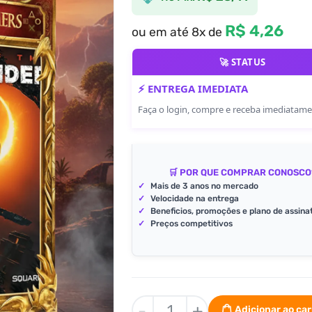
R$ 4,26
ou em até 8x de
🚀 STATUS
⚡ ENTREGA IMEDIATA
Faça o login, compre e receba imediatam
🛒 POR QUE COMPRAR CONOSCO
✓
Mais de 3 anos no mercado
✓
Velocidade na entrega
✓
Beneficios, promoções e plano de assina
✓
Preços competitivos
Shadow
-
+
Adicionar ao ca