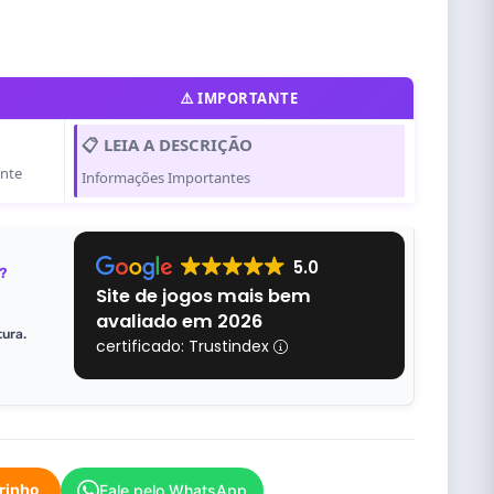
⚠️ IMPORTANTE
📋 LEIA A DESCRIÇÃO
ente
Informações Importantes
5.0
?
Site de jogos mais bem
avaliado em 2026
tura.
certificado: Trustindex
rrinho
Fale pelo WhatsApp