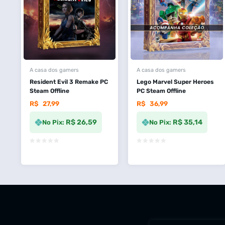
A casa dos gamers
A casa dos gamers
Resident Evil 3 Remake PC
Lego Marvel Super Heroes
Steam Offline
PC Steam Offline
R$
27,99
R$
36,99
R$ 26,59
R$ 35,14
No Pix:
No Pix: