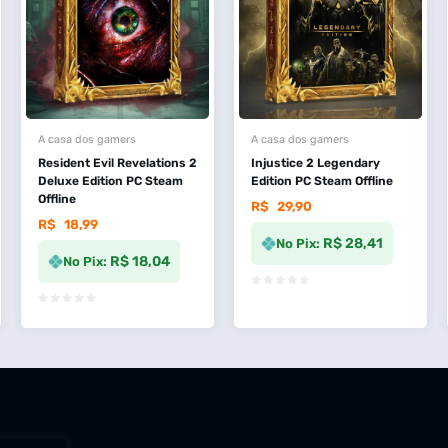
A casa dos gamers
A casa dos gamers
Resident Evil Revelations 2
Injustice 2 Legendary
Deluxe Edition PC Steam
Edition PC Steam Offline
Offline
R$
29,90
R$
18,99
R$ 28,41
No Pix:
R$ 18,04
No Pix: