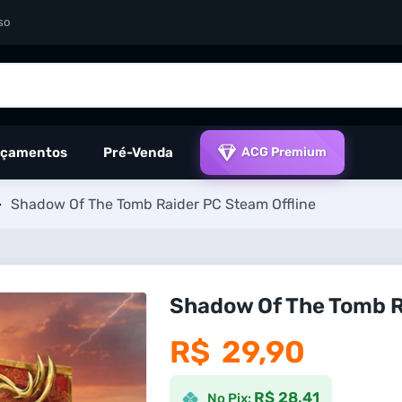
so
çamentos
Pré-Venda
ACG Premium
>
Shadow Of The Tomb Raider PC Steam Offline
Shadow Of The Tomb R
R$
29,90
R$ 28,41
No Pix: