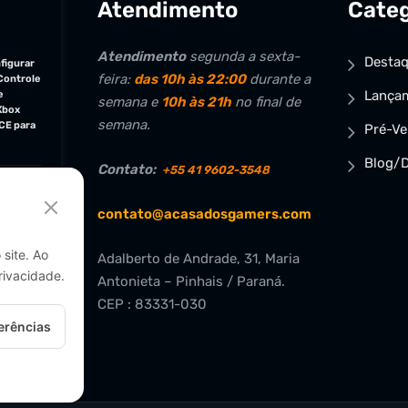
Atendimento
Categ
Atendimento
segunda a sexta-
Desta
figurar
feira:
das 10h às 22:00
durante a
Controle
Lança
e
semana e
10h às 21h
no final de
Xbox
semana.
CE para
Pré-V
Blog/D
Contato:
+55 41 9602-3548
jogos
contato@acasadosgamers.com
site. Ao
Adalberto de Andrade, 31, Maria
rivacidade.
Antonieta – Pinhais / Paraná.
CEP : 83331-030
erências