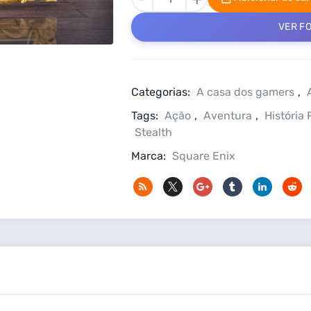
Of
The
VER F
Tomb
Raider
PC
Steam
Categorias:
A casa dos gamers
,
Offline
Tags:
Ação
,
Aventura
,
História 
quantidade
Stealth
Marca:
Square Enix