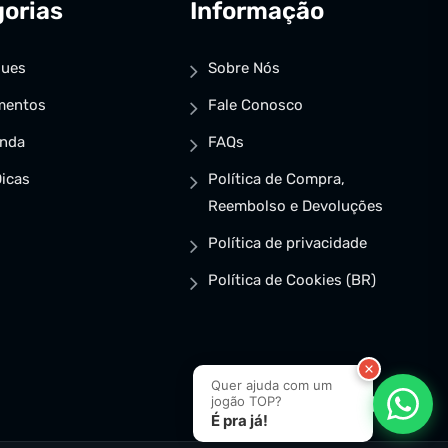
orias
Informação
ques
Sobre Nós
mentos
Fale Conosco
enda
FAQs
icas
Política de Compra,
Reembolso e Devoluções
Política de privacidade
Política de Cookies (BR)
Quer ajuda com um
jogão TOP?
É pra já!