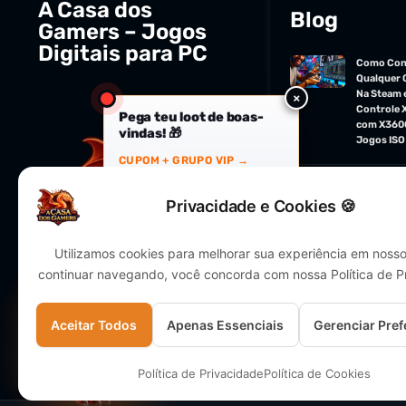
A Casa dos
Blog
Gamers – Jogos
Digitais para PC
Como Con
Qualquer 
Na Steam 
×
Controle 
Pega teu loot de boas-
com X360
vindas! 🎁
Jogos ISO
CUPOM + GRUPO VIP →
Todos os 
Privacidade e Cookies 🍪
Utilizamos cookies para melhorar sua experiência em nosso 
continuar navegando, você concorda com nossa Política de P
Aceitar Todos
Apenas Essenciais
Gerenciar Pref
Política de Privacidade
Política de Cookies