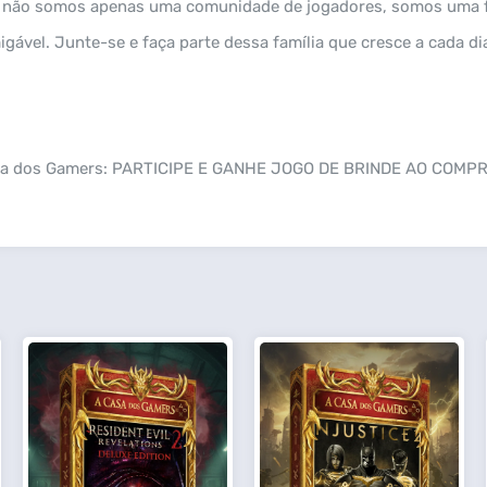
, não somos apenas uma comunidade de jogadores, somos uma fam
ável. Junte-se e faça parte dessa família que cresce a cada di
asa dos Gamers: PARTICIPE E GANHE JOGO DE BRINDE AO COMPR