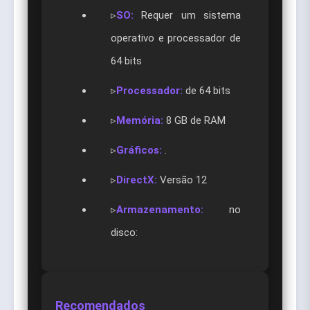
▹
SO:
Requer um sistema
operativo e processador de
64 bits
▹
Processador:
de 64 bits
▹
Memória:
8 GB de RAM
▹
Gráficos:
.
▹
DirectX:
Versão 12
▹
Armazenamento:
no
disco:
Recomendados