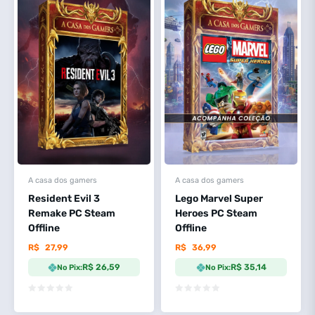
A casa dos gamers
A casa dos gamers
Resident Evil 3
Lego Marvel Super
Remake PC Steam
Heroes PC Steam
Offline
Offline
R$
27,99
R$
36,99
R$ 26,59
R$ 35,14
No Pix:
No Pix: