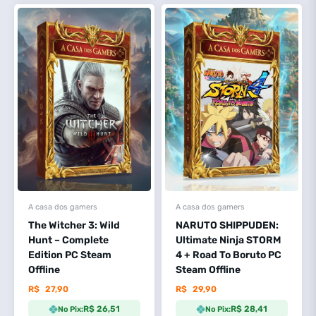
A casa dos gamers
A casa dos gamers
The Witcher 3: Wild
NARUTO SHIPPUDEN:
Hunt – Complete
Ultimate Ninja STORM
Edition PC Steam
4 + Road To Boruto PC
Offline
Steam Offline
R$
27,90
R$
29,90
R$ 26,51
R$ 28,41
No Pix:
No Pix: