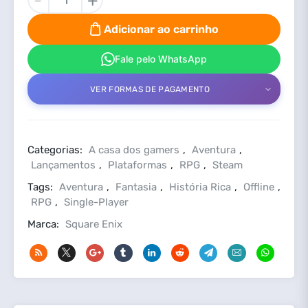
-
+
QUEST
VII
Adicionar ao carrinho
Reimagined
Steam
Fale pelo WhatsApp
Offline
VER FORMAS DE PAGAMENTO
Pc
quantidade
Categorias:
A casa dos gamers
,
Aventura
,
Lançamentos
,
Plataformas
,
RPG
,
Steam
Tags:
Aventura
,
Fantasia
,
História Rica
,
Offline
,
RPG
,
Single-Player
Marca:
Square Enix