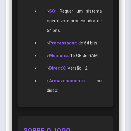
▹
SO:
Requer um sistema
operativo e processador de
64 bits
▹
Processador:
de 64 bits
▹
Memória:
16 GB de RAM
▹
DirectX:
Versão 12
▹
Armazenamento:
no
disco:
SOBRE O JOGO