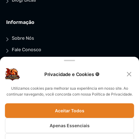
Informação
Sobre Nós
Fale Conosco
FAQs
Política de Compra, Reembolso e Devoluções
Privacidade e Cookies 🍪
×
Política de privacidade
Utilizamos cookies para melhorar sua experiência em nosso site. Ao
Pega teu loot de
boas-vindas! 🎁
continuar navegando, você concorda com nossa Política de Privacidade.
Política de Cookies (BR)
CUPOM + GRUPO VIP →
Aceitar Todos
Apenas Essenciais
© CopyRight 2025 - CNPJ: