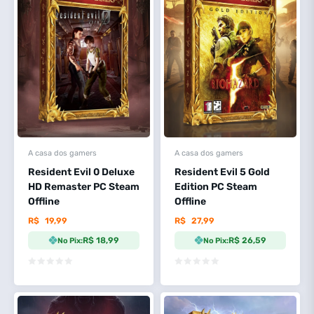
A casa dos gamers
A casa dos gamers
Resident Evil 0 Deluxe
Resident Evil 5 Gold
HD Remaster PC Steam
Edition PC Steam
Offline
Offline
R$
19,99
R$
27,99
R$ 18,99
R$ 26,59
No Pix:
No Pix: