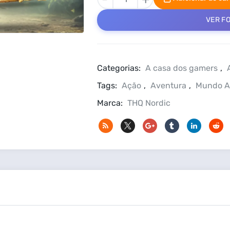
PC
Steam
VER F
Offline
quantidade
Categorias:
A casa dos gamers
,
Tags:
Ação
,
Aventura
,
Mundo A
Marca:
THQ Nordic