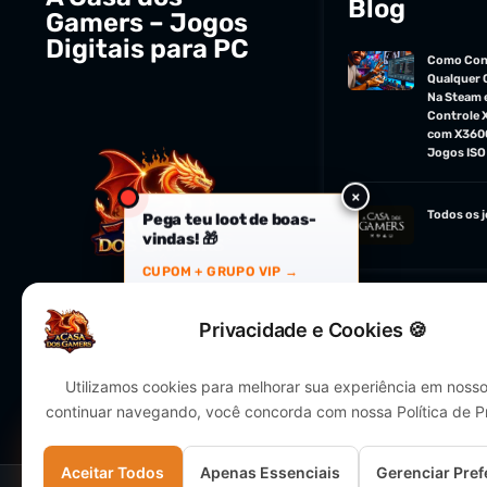
Blog
Gamers – Jogos
Digitais para PC
Como Con
Qualquer 
Na Steam 
Controle 
com X360
Jogos ISO
×
Todos os 
Pega teu loot de boas-
vindas! 🎁
CUPOM + GRUPO VIP →
Privacidade e Cookies 🍪
Utilizamos cookies para melhorar sua experiência em nosso 
continuar navegando, você concorda com nossa Política de P
Aceitar Todos
Apenas Essenciais
Gerenciar Pref