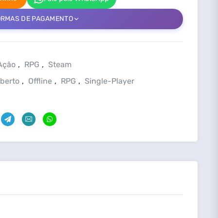
ORMAS DE PAGAMENTO
Ação
,
RPG
,
Steam
berto
,
Offline
,
RPG
,
Single-Player