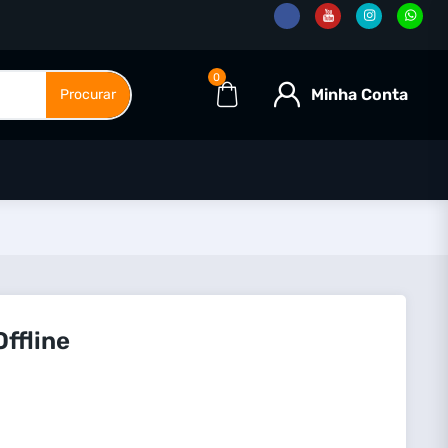
0
Minha Conta
Procurar
ffline