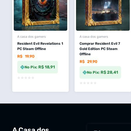
A casa dos gamers
A casa dos gamers
Resident Evil Revelations 1
Comprar Resident Evil 7
PC Steam Offline
Gold Edition PC Steam
Offline
R$
19,90
R$
29,90
R$ 18,91
No Pix:
R$ 28,41
No Pix:
A Casa dos