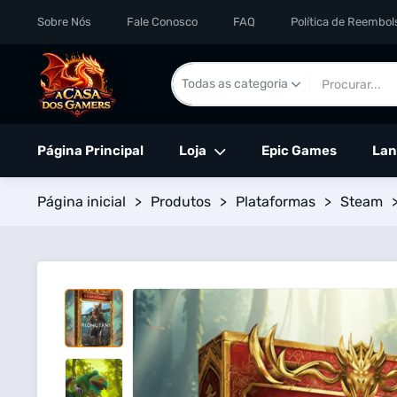
Sobre Nós
Fale Conosco
FAQ
Política de Reembol
Página Principal
Loja
Epic Games
Lan
Página inicial
>
Produtos
>
Plataformas
>
Steam