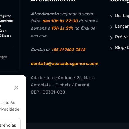
Atendimento
segunda a sexta-
Desta
figurar
feira:
das 10h às 22:00
durante a
Controle
Lança
e
semana e
10h às 21h
no final de
Xbox
semana.
CE para
Pré-V
Blog/D
Contato:
+55 41 9602-3548
jogos
contato@acasadosgamers.com
Adalberto de Andrade, 31, Maria
Antonieta – Pinhais / Paraná.
CEP : 83331-030
site. Ao
rivacidade.
erências