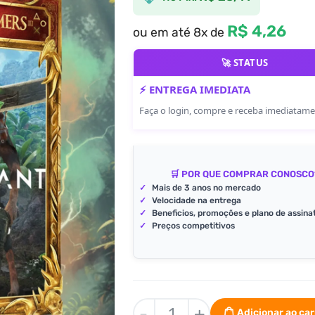
R$ 4,26
ou em até 8x de
🚀 STATUS
⚡ ENTREGA IMEDIATA
Faça o login, compre e receba imediatam
🛒 POR QUE COMPRAR CONOSCO
✓
Mais de 3 anos no mercado
✓
Velocidade na entrega
✓
Beneficios, promoções e plano de assina
✓
Preços competitivos
Biomutant
-
+
Adicionar ao ca