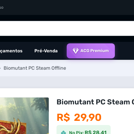
so
çamentos
Pré-Venda
ACG Premium
>
Biomutant PC Steam Offline
Biomutant PC Steam O
R$
29,90
R$ 28,41
No Pix: