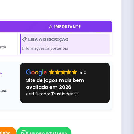
⚠️ IMPORTANTE
📋 LEIA A DESCRIÇÃO
ente
Informações Importantes
5.0
?
Site de jogos mais bem
avaliado em 2026
tura.
certificado: Trustindex
rrinho
Fale pelo WhatsApp