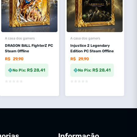
A casa dos gamers
A casa dos gamers
DRAGON BALL FighterZ PC
Injustice 2 Legendary
Steam Offline
Edition PC Steam Offline
R$
29,90
R$
29,90
R$ 28,41
R$ 28,41
No Pix:
No Pix:
orias
Informação