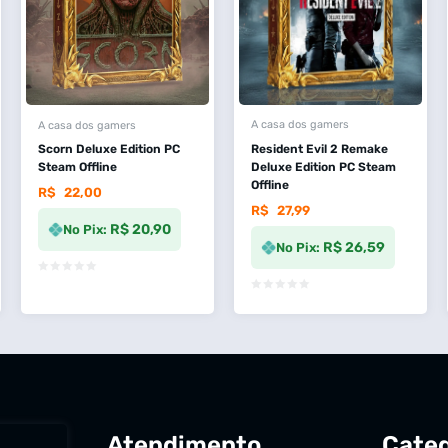
A casa dos gamers
A casa dos gamers
Resident Evil 2 Remake
Scorn Deluxe Edition PC
Deluxe Edition PC Steam
Steam Offline
Offline
R$
22,00
R$
27,99
R$ 20,90
No Pix:
R$ 26,59
No Pix:
Atendimento
Categ