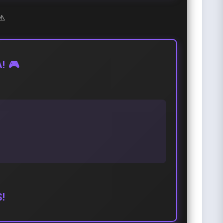
⚠️
! 🎮
!