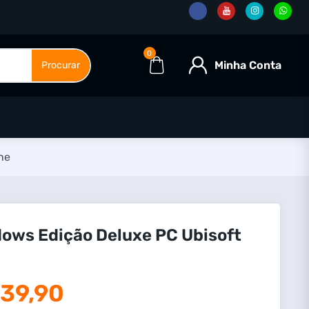
0
Minha Conta
Procurar
ne
dows Edição Deluxe PC Ubisoft
39,90