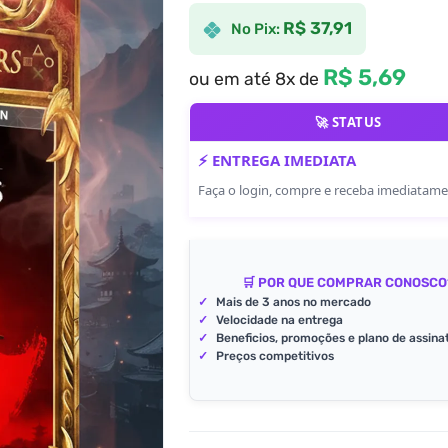
R$ 37,91
No Pix:
R$ 5,69
ou em até 8x de
🚀 STATUS
⚡ ENTREGA IMEDIATA
Faça o login, compre e receba imediatam
🛒 POR QUE COMPRAR CONOSCO
✓
Mais de 3 anos no mercado
✓
Velocidade na entrega
✓
Beneficios, promoções e plano de assina
✓
Preços competitivos