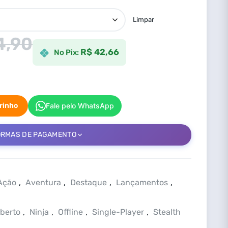
Limpar
4,90
R$ 42,66
No Pix:
rrinho
Fale pelo WhatsApp
ORMAS DE PAGAMENTO
Ação
,
Aventura
,
Destaque
,
Lançamentos
,
berto
,
Ninja
,
Offline
,
Single-Player
,
Stealth