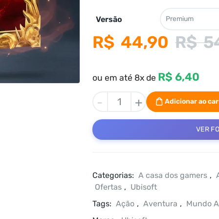
Versão
R$
44,90
R$
5
R$ 6,40
ou em até 8x de
Assassin’s
-
+
Adicionar ao ca
Creed
Shadows
VER F
Edição
Deluxe
PC
Ubisoft
Categorias:
A casa dos gamers
,
Offline
Ofertas
,
Ubisoft
quantidade
Tags:
Ação
,
Aventura
,
Mundo A