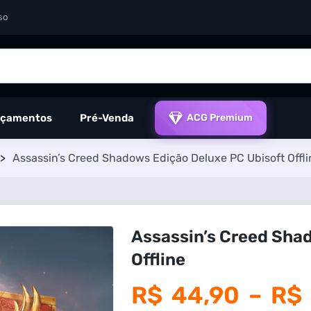
so
çamentos
Pré-Venda
ACG Premium
>
Assassin’s Creed Shadows Edição Deluxe PC Ubisoft Offli
Assassin’s Creed Sha
Offline
R$
44,90
–
R$