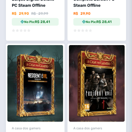
PC Steam Offline
Steam Offline
R$
29,90
R$
29,99
R$
29,90
R$ 28,41
R$ 28,41
No Pix:
No Pix:
A casa dos gamers
A casa dos gamers