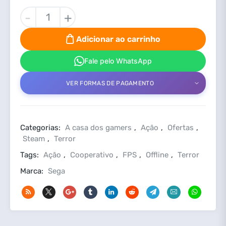
Aliens
-
+
vs.
Predator
Adicionar ao carrinho
PC
Steam
Fale pelo WhatsApp
Offline
VER FORMAS DE PAGAMENTO
Complete
Edition
quantidade
Categorias:
A casa dos gamers
,
Ação
,
Ofertas
,
Steam
,
Terror
Tags:
Ação
,
Cooperativo
,
FPS
,
Offline
,
Terror
Marca:
Sega