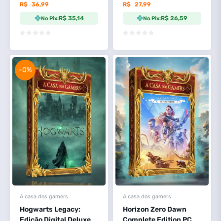
R$
36,99
R$
27,99
R$ 35,14
R$ 26,59
No Pix:
No Pix:
-0%
A casa dos gamers
A casa dos gamers
Hogwarts Legacy:
Horizon Zero Dawn
Edição Digital Deluxe
Complete Edition PC