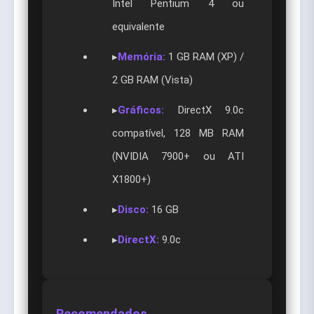
Intel Pentium 4 ou
equivalente
▸
Memória:
1 GB RAM (XP) /
2 GB RAM (Vista)
▸
Gráficos:
DirectX 9.0c
compatível, 128 MB RAM
(NVIDIA 7900+ ou ATI
X1800+)
▸
Disco:
16 GB
▸
DirectX:
9.0c
Recomendados