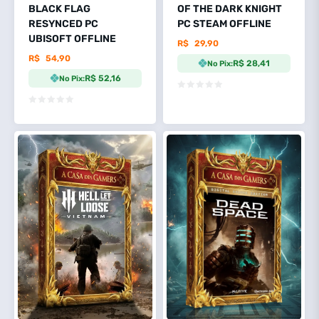
BLACK FLAG
OF THE DARK KNIGHT
RESYNCED PC
PC STEAM OFFLINE
UBISOFT OFFLINE
R$
29,90
R$
54,90
R$ 28,41
No Pix:
R$ 52,16
No Pix: