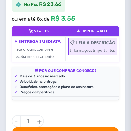
R$ 23,66
No Pix:
R$ 3,55
ou em até 8x de
🚀 STATUS
⚠️ IMPORTANTE
⚡ ENTREGA IMEDIATA
📋 LEIA A DESCRIÇÃO
Faça o login, compre e
Informações Importantes
receba imediatamente
🛒 POR QUE COMPRAR CONOSCO?
✓
Mais de 3 anos no mercado
✓
Velocidade na entrega
✓
Beneficios, promoções e plano de assinatura.
✓
Preços competitivos
UNDISPUTED
-
+
PC