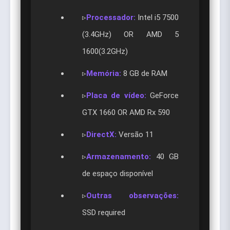
▹
Processador:
Intel i5 7500
(3.4GHz) OR AMD 5
1600(3.2GHz)
▹
Memória:
8 GB de RAM
▹
Placa de vídeo:
GeForce
GTX 1660 OR AMD Rx 590
▹
DirectX:
Versão 11
▹
Armazenamento:
40 GB
de espaço disponível
▹
Outras observações:
SSD required