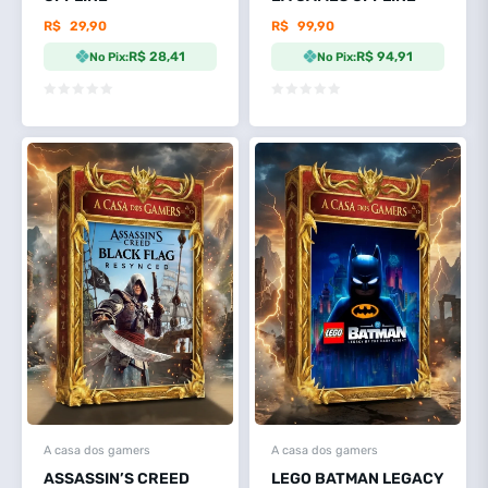
R$
29,90
R$
99,90
R$ 28,41
R$ 94,91
No Pix:
No Pix:
A casa dos gamers
A casa dos gamers
ASSASSIN’S CREED
LEGO BATMAN LEGACY