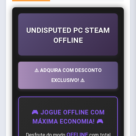
UNDISPUTED PC STEAM
OFFLINE
⚠️ ADQUIRA COM DESCONTO
EXCLUSIVO! ⚠️
🎮 JOGUE OFFLINE COM
MÁXIMA ECONOMIA! 🎮
OFFLINE
Desfrute do modo
com total