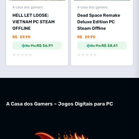
A casa dos gamers
A casa dos gamers
HELL LET LOOSE:
Dead Space Remake
VIETNAM PC STEAM
Deluxe Edition PC
OFFLINE
Steam Offline
R$
59,90
R$
29,90
R$ 56,91
R$ 28,41
No Pix:
No Pix:
A Casa dos Gamers – Jogos Digitais para PC