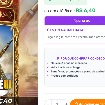
R$ 6,40
ou em até 8x de
🚀 STATUS
⚡ ENTREGA IMEDIATA
Faça o login, compre e receba imediatam
🛒 POR QUE COMPRAR CONOSCO
✓
Mais de 3 anos no mercado
✓
Velocidade na entrega
✓
Beneficios, promoções e plano de assina
✓
Preços competitivos
Sniper
-
+
Adicionar ao ca