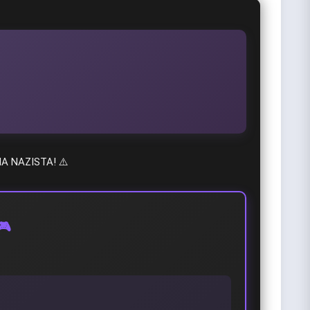
A NAZISTA! ⚠️
🎮