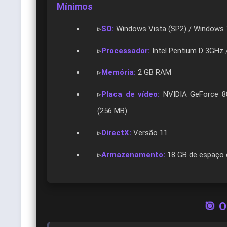
Mínimos
▹
SO:
Windows Vista (SP2) / Windows 7
▹
Processador:
Intel Pentium D 3GHz 
▹
Memória:
2 GB RAM
▹
Placa de vídeo:
NVIDIA GeForce 8
(256 MB)
▹
DirectX:
Versão 11
▹
Armazenamento:
18 GB de espaço d
🎯 