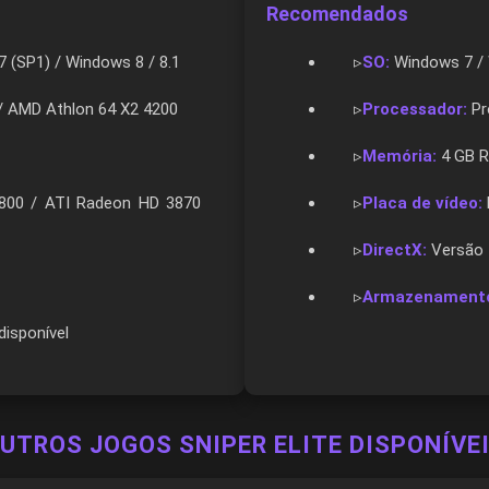
Recomendados
 (SP1) / Windows 8 / 8.1
▹
SO:
Windows 7 / 
/ AMD Athlon 64 X2 4200
▹
Processador:
Pr
▹
Memória:
4 GB 
800 / ATI Radeon HD 3870
▹
Placa de vídeo:
▹
DirectX:
Versão 
▹
Armazenament
isponível
OUTROS JOGOS SNIPER ELITE DISPONÍVEI