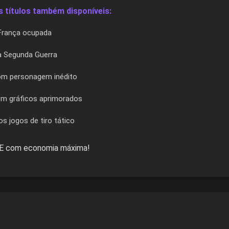
 títulos também disponíveis:
 França ocupada
 a Segunda Guerra
om personagem inédito
om gráficos aprimorados
 os jogos de tiro tático
NE com economia máxima!