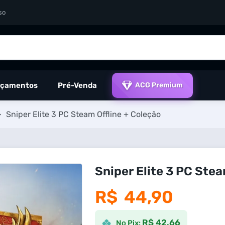
so
çamentos
Pré-Venda
ACG Premium
>
Sniper Elite 3 PC Steam Offline + Coleção
Sniper Elite 3 PC Stea
R$
44,90
R$ 42,66
No Pix: