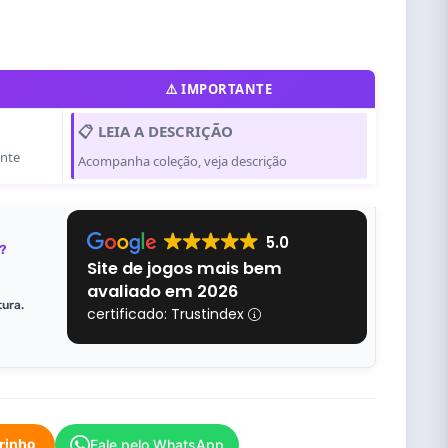
⚠️ IMPORTANTE
📋 LEIA A DESCRIÇÃO
ente
Acompanha coleção, veja descrição
5.0
?
Site de jogos mais bem
avaliado em 2026
tura.
certificado: Trustindex
rrinho
Fale pelo WhatsApp