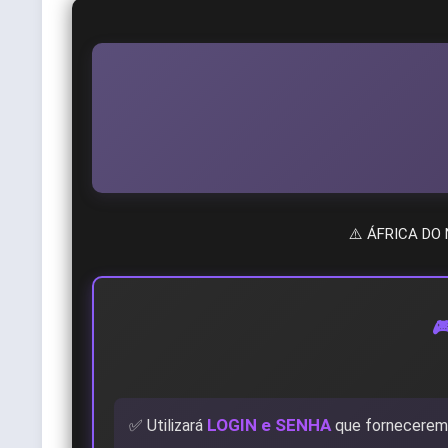
⚠️ ÁFRICA DO

LOGIN e SENHA
✅ Utilizará
que fornecere