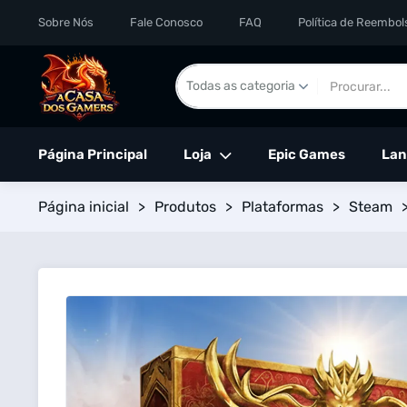
Sobre Nós
Fale Conosco
FAQ
Política de Reembol
Página Principal
Loja
Epic Games
Lan
Página inicial
>
Produtos
>
Plataformas
>
Steam