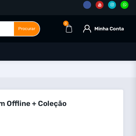
0
Minha Conta
Procurar
m Offline + Coleção