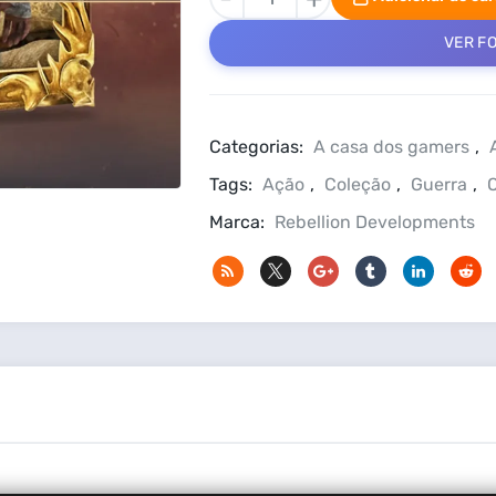
Elite
3
VER F
PC
Steam
Offline
+
Categorias:
A casa dos gamers
,
Coleção
Tags:
Ação
,
Coleção
,
Guerra
,
O
quantidade
Marca:
Rebellion Developments