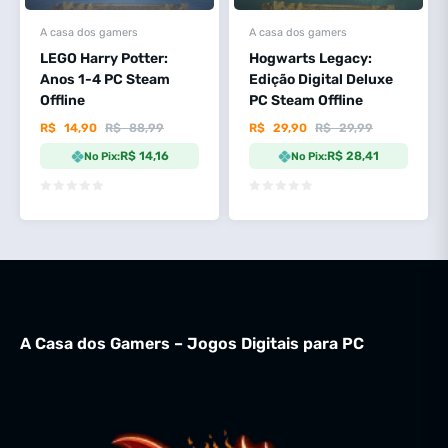
A casa dos gamers
A casa dos gamers
LEGO Harry Potter:
Hogwarts Legacy:
Anos 1-4 PC Steam
Edição Digital Deluxe
Offline
PC Steam Offline
R$
14,90
R$
88,99
R$
29,90
R$
29,99
R$ 14,16
R$ 28,41
No Pix:
No Pix:
A Casa dos Gamers – Jogos Digitais para PC