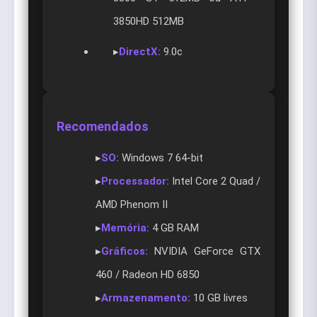
3850HD 512MB
▸
DirectX:
9.0c
Recomendados
▸
SO:
Windows 7 64-bit
▸
Processador:
Intel Core 2 Quad /
AMD Phenom II
▸
Memória:
4 GB RAM
▸
Gráficos:
NVIDIA GeForce GTX
460 / Radeon HD 6850
▸
Armazenamento:
10 GB livres