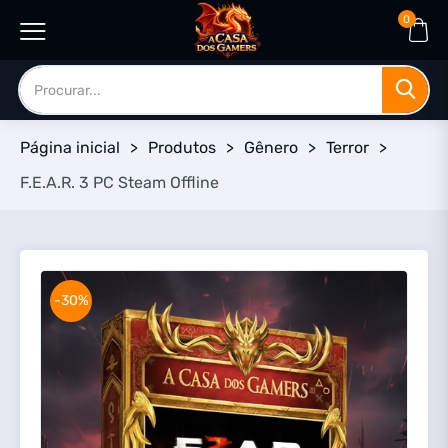
0
Página inicial
>
Produtos
>
Gênero
>
Terror
>
F.E.A.R. 3 PC Steam Offline
-30%