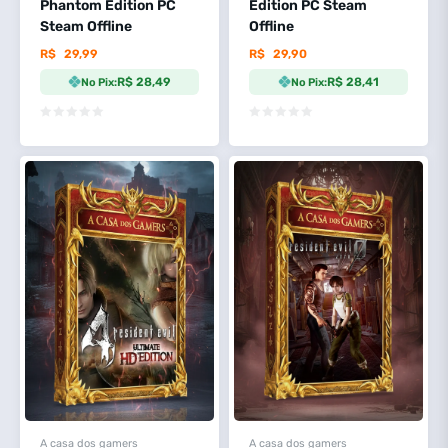
Phantom Edition PC
Edition PC Steam
Steam Offline
Offline
R$
29,99
R$
29,90
R$ 28,49
R$ 28,41
No Pix:
No Pix:
A casa dos gamers
A casa dos gamers