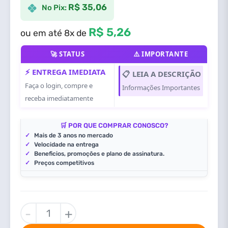
R$ 35,06
No Pix:
R$ 5,26
ou em até 8x de
🚀 STATUS
⚠️ IMPORTANTE
⚡ ENTREGA IMEDIATA
📋 LEIA A DESCRIÇÃO
Faça o login, compre e
Informações Importantes
receba imediatamente
🛒 POR QUE COMPRAR CONOSCO?
✓
Mais de 3 anos no mercado
✓
Velocidade na entrega
✓
Beneficios, promoções e plano de assinatura.
✓
Preços competitivos
F.E.A.R.
-
+
3