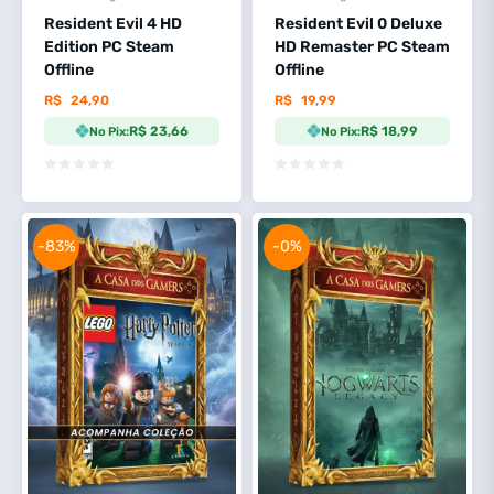
Resident Evil 4 HD
Resident Evil 0 Deluxe
Edition PC Steam
HD Remaster PC Steam
Offline
Offline
R$
24,90
R$
19,99
R$ 23,66
R$ 18,99
No Pix:
No Pix:
-83%
-0%