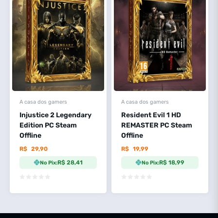
A casa dos gamers
A casa dos gamers
Injustice 2 Legendary
Resident Evil 1 HD
Edition PC Steam
REMASTER PC Steam
Offline
Offline
R$
29,90
R$
19,99
R$ 28,41
R$ 18,99
No Pix:
No Pix: