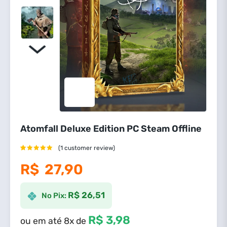
Atomfall Deluxe Edition PC Steam Offline
(
1
customer review)
Avaliado
1
R$
27,90
como
5.00
de 5, com
baseado em
avaliação de
R$ 26,51
No Pix:
cliente
R$ 3,98
ou em até 8x de