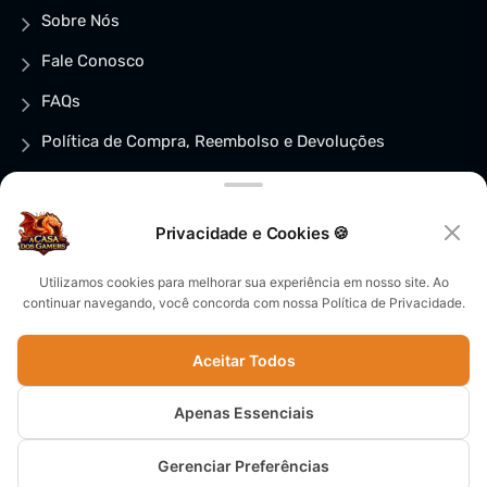
Sobre Nós
Fale Conosco
FAQs
Política de Compra, Reembolso e Devoluções
Política de privacidade
Política de Cookies (BR)
Privacidade e Cookies 🍪
×
Utilizamos cookies para melhorar sua experiência em nosso site. Ao
Pega teu loot de
continuar navegando, você concorda com nossa Política de Privacidade.
boas-vindas! 🎁
CUPOM + GRUPO VIP →
© CopyRight 2025 - CNPJ:
Aceitar Todos
57.669.223/0001-63 | Todos os
Apenas Essenciais
direitos reservados -
A Casa Dos
Gerenciar Preferências
Gamers
- Desenvolvido e
Quer ajuda com um