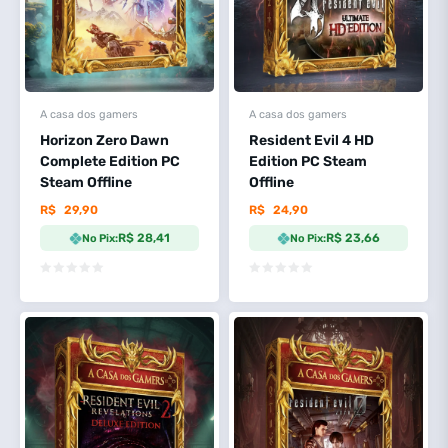
A casa dos gamers
A casa dos gamers
Horizon Zero Dawn
Resident Evil 4 HD
Complete Edition PC
Edition PC Steam
Steam Offline
Offline
R$
29,90
R$
24,90
R$ 28,41
R$ 23,66
No Pix:
No Pix: