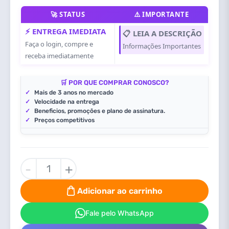
🚀 STATUS
⚠️ IMPORTANTE
⚡ ENTREGA IMEDIATA
📋 LEIA A DESCRIÇÃO
Faça o login, compre e
Informações Importantes
receba imediatamente
🛒 POR QUE COMPRAR CONOSCO?
✓
Mais de 3 anos no mercado
✓
Velocidade na entrega
✓
Beneficios, promoções e plano de assinatura.
✓
Preços competitivos
Atomfall
-
+
Deluxe
Edition
Adicionar ao carrinho
PC
Steam
Fale pelo WhatsApp
Offline