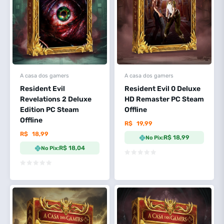
A casa dos gamers
A casa dos gamers
Resident Evil
Resident Evil 0 Deluxe
Revelations 2 Deluxe
HD Remaster PC Steam
Edition PC Steam
Offline
Offline
R$
19,99
R$
18,99
R$ 18,99
No Pix:
R$ 18,04
No Pix: